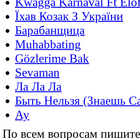
Kwagga Karnaval Ft Elof
Їхав Козак З України
Барабанщица
Muhabbating
Gözlerime Bak
Sevaman
Ла Ла Ла
Быть Нельзя (Знаешь С
Ау
По всем вопросам пишите